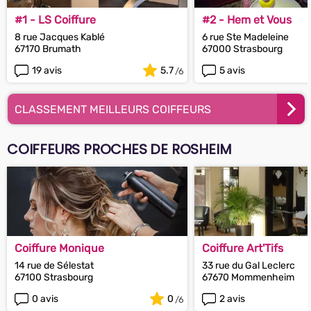
#1 - LS Coiffure
#2 - Hem et Vous
8 rue Jacques Kablé
6 rue Ste Madeleine
67170 Brumath
67000 Strasbourg
19 avis
5.7
5 avis
CLASSEMENT MEILLEURS COIFFEURS
COIFFEURS PROCHES DE ROSHEIM
Coiffure Monique
Coiffure Art'Tifs
14 rue de Sélestat
33 rue du Gal Leclerc
67100 Strasbourg
67670 Mommenheim
0 avis
0
2 avis