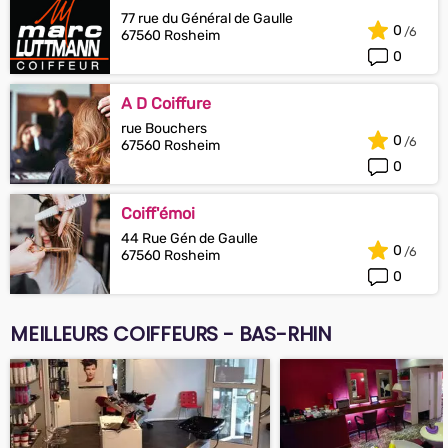
77 rue du Général de Gaulle
0
67560 Rosheim
0
A D Coiffure
rue Bouchers
0
67560 Rosheim
0
Coiff'émoi
44 Rue Gén de Gaulle
0
67560 Rosheim
0
MEILLEURS COIFFEURS - BAS-RHIN