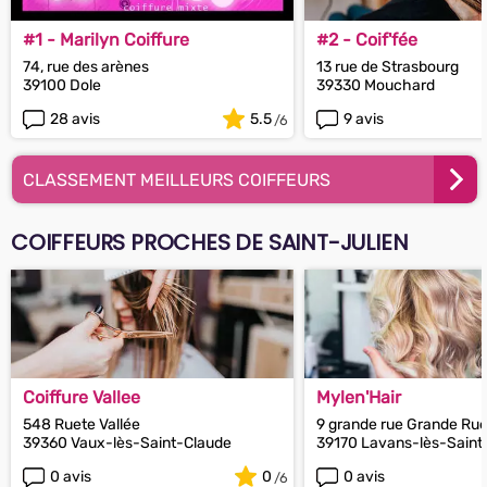
#1 - Marilyn Coiffure
#2 - Coif'fée
74, rue des arènes
13 rue de Strasbourg
39100 Dole
39330 Mouchard
28 avis
5.5
9 avis
CLASSEMENT MEILLEURS COIFFEURS
COIFFEURS PROCHES DE SAINT-JULIEN
Coiffure Vallee
Mylen'Hair
548 Ruete Vallée
9 grande rue Grande Ru
39360 Vaux-lès-Saint-Claude
39170 Lavans-lès-Saint
0 avis
0
0 avis