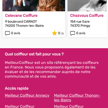
Celevane Coiffure
Chezvous Coiffure
9 boulevard CARNOT
154 rue Gare
74200 Thonon-les-Bains
74370 Pringy
0 avis
0
0 avis
Quel coiffeur est fait pour vous ?
MeilleurCoiffeur est un site référençant les coiffeurs
en France. Nous vous proposons également de les
évaluer et de les recommander auprès de notre
communauté et de vos amis.
Accès rapide
Meilleur Coiffeur Annecy
Meilleur Coiffeur Thonon-
les-Bains
Meilleur Coiffeur
Meilleur Coiffeur