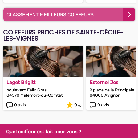
CLASSEMENT MEILLEURS COIFFEURS
COIFFEURS PROCHES DE SAINTE-CÉCILE-
LES-VIGNES
Laget Brigitt
Estornel Jos
boulevard Félix Gras
9 place de la Principale
84570 Malemort-du-Comtat
84000 Avignon
0 avis
0
0 avis
Quel coiffeur est fait pour vous ?