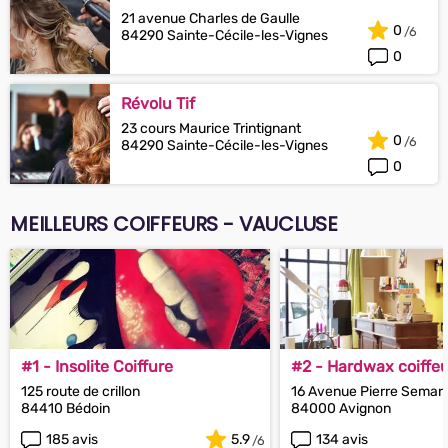
21 avenue Charles de Gaulle
0
84290 Sainte-Cécile-les-Vignes
0
Révolu Tif
23 cours Maurice Trintignant
0
84290 Sainte-Cécile-les-Vignes
0
MEILLEURS COIFFEURS - VAUCLUSE
#1 - Insolite Coiffure
#2 - Hardwax coiffeu
125 route de crillon
16 Avenue Pierre Semar
84410 Bédoin
84000 Avignon
185 avis
5.9
134 avis