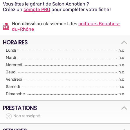
Vous êtes le gérant de Salon Achotian ?
Créez un
compte PRO
pour compléter votre fiche !
Non classé
au classement des
coiffeurs Bouches-
du-Rhône
HORAIRES
Lundi
n.c
Mardi
n.c
Mercredi
n.c
Jeudi
n.c
Vendredi
n.c
Samedi
n.c
Dimanche
n.c
PRESTATIONS
Non renseigné