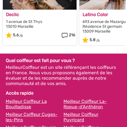
Declic
Latino Color
1 avenue de St Thys
693 avenue de Mazargue
13010 Marseille
Résidence St germain
13009 Marseille
5.6
216
5.8
Quel coiffeur est fait pour vous ?
MeilleurCoiffeur est un site référençant les coiffeurs
en France. Nous vous proposons également de les
évaluer et de les recommander auprès de notre
communauté et de vos amis.
Accès rapide
Meilleur Coiffeur La
Meilleur Coiffeur La-
Bouilladisse
Roque-d'Anthéron
Meilleur Coiffeur Cuges-
Meilleur Coiffeur
les-Pins
Puyricard