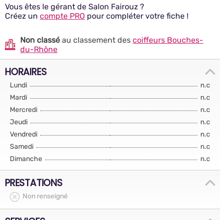
Vous êtes le gérant de Salon Fairouz ?
Créez un
compte PRO
pour compléter votre fiche !
Non classé
au classement des
coiffeurs Bouches-
du-Rhône
HORAIRES
Lundi
n.c
Mardi
n.c
Mercredi
n.c
Jeudi
n.c
Vendredi
n.c
Samedi
n.c
Dimanche
n.c
PRESTATIONS
Non renseigné