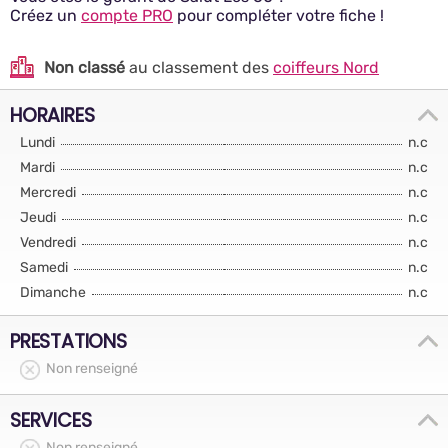
Créez un
compte PRO
pour compléter votre fiche !
Non classé
au classement des
coiffeurs Nord
HORAIRES
Lundi
n.c
Mardi
n.c
Mercredi
n.c
Jeudi
n.c
Vendredi
n.c
Samedi
n.c
Dimanche
n.c
PRESTATIONS
Non renseigné
SERVICES
Non renseigné