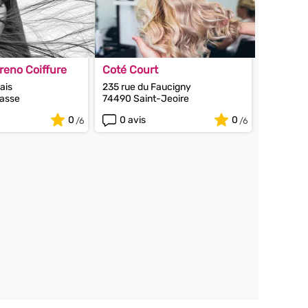
reno Coiffure
Coté Court
ais
235 rue du Faucigny
asse
74490 Saint-Jeoire
0
0 avis
0