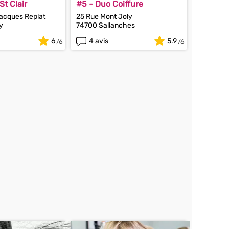
t Clair
#5 - Duo Coiffure
acques Replat
25 Rue Mont Joly
y
74700 Sallanches
6
4 avis
5.9