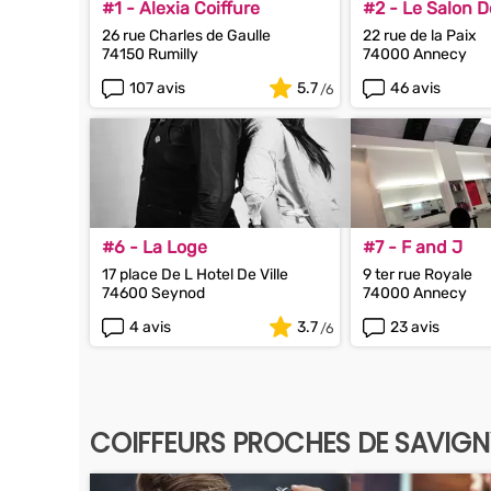
#1 - Alexia Coiffure
#2 - Le Salon D
26 rue Charles de Gaulle
22 rue de la Paix
74150 Rumilly
74000 Annecy
107 avis
5.7
46 avis
#6 - La Loge
#7 - F and J
17 place De L Hotel De Ville
9 ter rue Royale
74600 Seynod
74000 Annecy
4 avis
3.7
23 avis
COIFFEURS PROCHES DE SAVIGN