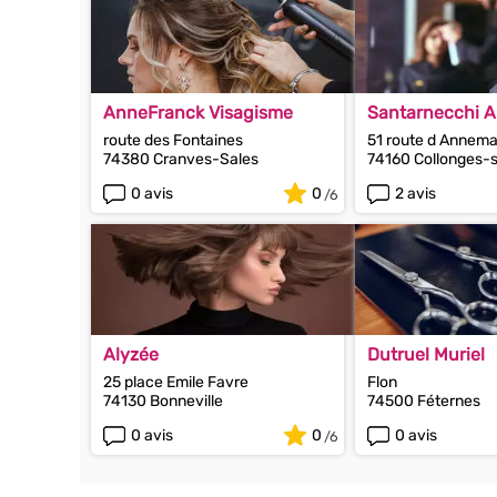
AnneFranck Visagisme
Santarnecchi A
route des Fontaines
51 route d Annem
74380 Cranves-Sales
74160 Collonges-
0 avis
0
2 avis
Alyzée
Dutruel Muriel
25 place Emile Favre
Flon
74130 Bonneville
74500 Féternes
0 avis
0
0 avis