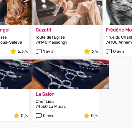
ngel
Cazatif
Frédéric Mo
asse
route de l Eglise
1 rue du Chabl
sous-Salève
74140 Massongy
74100 Annem
5.3
1 avis
6
0 avis
La Salon
Chef Lieu
74560 La Muraz
0
0 avis
0