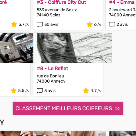
oré
#3 - Coiffure City Cut
#4 - Emma S
533 avenue de Sciez
2 boulevard J
74140 Sciez
74000 Annec
5.7
30 avis
6
2 avis
#8 - Le Reflet
rue de Bonlieu
74000 Annecy
5.5
3 avis
4.7
CLASSEMENT MEILLEURS COIFFEURS
Y