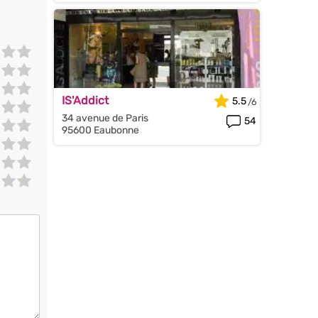
IS'Addict
5.5
34 avenue de Paris
54
95600 Eaubonne