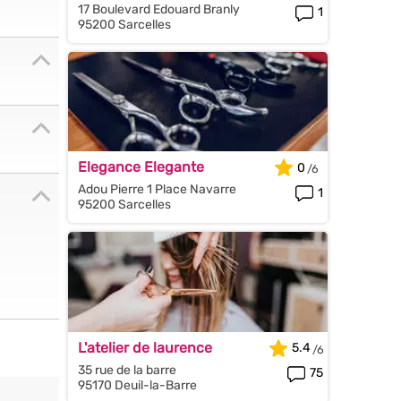
17 Boulevard Edouard Branly
1
95200 Sarcelles
Elegance Elegante
0
Adou Pierre 1 Place Navarre
1
95200 Sarcelles
L'atelier de laurence
5.4
35 rue de la barre
75
95170 Deuil-la-Barre