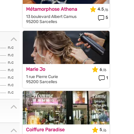
Métamorphose Athena
4.5
13 boulevard Albert Camus
5
95200 Sarcelles
n.c
n.c
n.c
Marie Jo
6
n.c
1 rue Pierre Curie
n.c
1
95200 Sarcelles
n.c
n.c
Coiffure Paradise
5