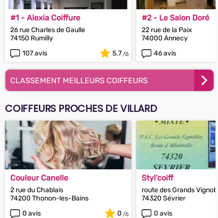
#1 - Alexia Coiffure
#2 - Le Salon Doré
26 rue Charles de Gaulle
22 rue de la Paix
74150 Rumilly
74000 Annecy
107 avis
5.7
46 avis
CLASSEMENT MEILLEURS COIFFEURS
COIFFEURS PROCHES DE VILLARD
Couleur Canelle
Styl'coiff
2 rue du Chablais
route des Grands Vignob
74200 Thonon-les-Bains
74320 Sévrier
0 avis
0
0 avis