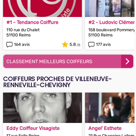
#1 - Tendance Coiffure
#2 - Ludovic Clément
110 rue du Chalet
158 boulevard Pommery
51100 Reims
51100 Reims
164 avis
5.8
177 avis
CLASSEMENT MEILLEURS COIFFEURS
COIFFEURS PROCHES DE VILLENEUVE-
RENNEVILLE-CHEVIGNY
Eddy Coiffeur Visagiste
Angel' Esthete
17 rue Folle Peine
21 Rue Chanoine Lallem