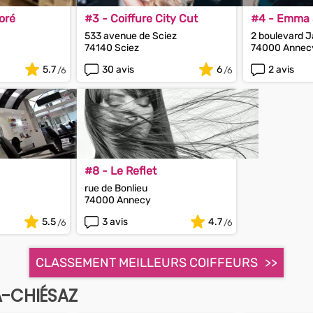
oré
#3 - Coiffure City Cut
#4 - Emma S
533 avenue de Sciez
2 boulevard J
74140 Sciez
74000 Annec
5.7
30 avis
6
2 avis
#8 - Le Reflet
rue de Bonlieu
74000 Annecy
5.5
3 avis
4.7
CLASSEMENT MEILLEURS COIFFEURS
A-CHIÉSAZ