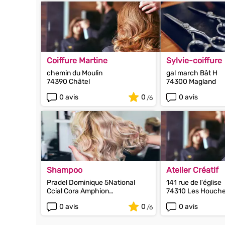
Coiffure Martine
Sylvie-coiffure
chemin du Moulin
gal march Bât H
74390 Châtel
74300 Magland
0 avis
0
0 avis
Shampoo
Atelier Créatif
Pradel Dominique 5National
141 rue de l'église
Ccial Cora Amphion
74310 Les Houch
74500 Publier
0 avis
0
0 avis