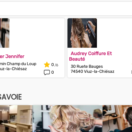
Audrey Coiffure Et
er Jennifer
Beauté
min Champ du Loup
0
30 Ruete Bauges
uz-la-Chiésaz
74540 Viuz-la-Chiésaz
0
SAVOIE