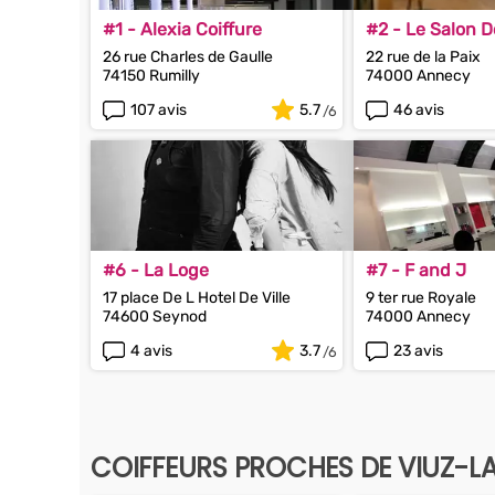
#1 - Alexia Coiffure
#2 - Le Salon D
26 rue Charles de Gaulle
22 rue de la Paix
74150 Rumilly
74000 Annecy
107 avis
5.7
46 avis
#6 - La Loge
#7 - F and J
17 place De L Hotel De Ville
9 ter rue Royale
74600 Seynod
74000 Annecy
4 avis
3.7
23 avis
COIFFEURS PROCHES DE VIUZ-L