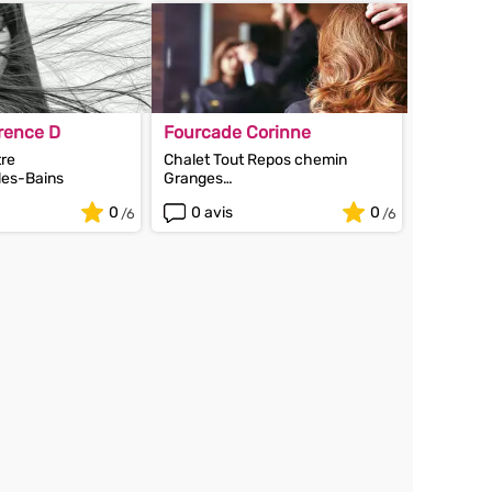
orence D
Fourcade Corinne
tre
Chalet Tout Repos chemin
les-Bains
Granges
74110 Morzine
0
0 avis
0