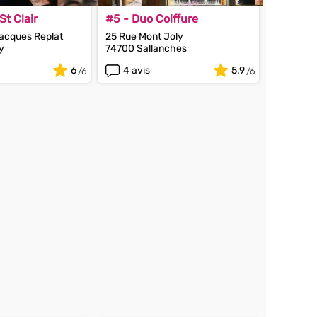
t Clair
#5 - Duo Coiffure
acques Replat
25 Rue Mont Joly
y
74700 Sallanches
6
4 avis
5.9