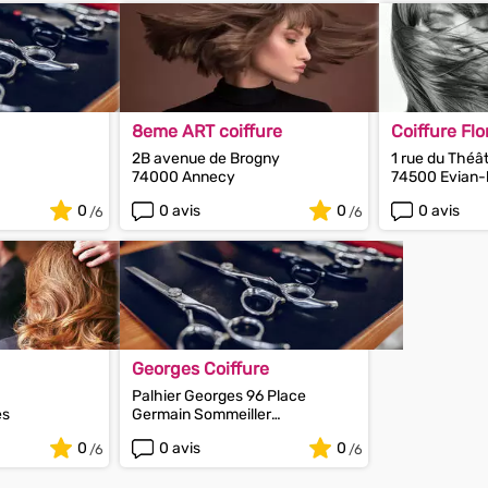
8eme ART coiffure
Coiffure Fl
2B avenue de Brogny
1 rue du Théâ
74000 Annecy
74500 Evian-
0
0 avis
0
0 avis
Georges Coiffure
Palhier Georges 96 Place
es
Germain Sommeiller
74490 Saint-Jeoire
0
0 avis
0