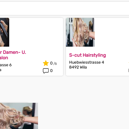
r Damen- U.
S-cut Hairstyling
alon
Huebwiesstrasse 4
0
rasse 6
8492 Wila
a
0