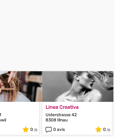
Linea Creativa
1
Usterstrasse 42
wil
8308 Illnau
0
0 avis
0