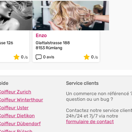
Enzo
sse 126
Glattalstrasse 188
8153 Rümlang
0
0 avis
0
pide
Service clients
Coiffeur Zurich
Un commerce non référencé 
question ou un bug ?
Coiffeur Winterthour
Coiffeur Uster
Contactez notre service clien
Coiffeur Dietikon
24h/24 et 7j/7 via notre
formulaire de contact
Coiffeur Dübendorf
Coiffeur Bülach