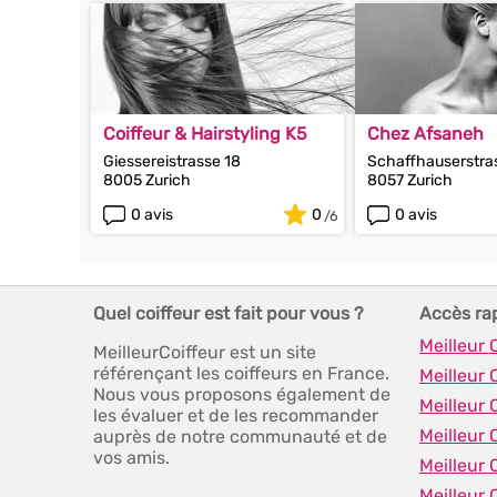
Coiffeur & Hairstyling K5
Chez Afsaneh
Giessereistrasse 18
Schaffhauserstra
8005 Zurich
8057 Zurich
0 avis
0
0 avis
Quel coiffeur est fait pour vous ?
Accès ra
Meilleur 
MeilleurCoiffeur est un site
référençant les coiffeurs en France.
Meilleur 
Nous vous proposons également de
Meilleur 
les évaluer et de les recommander
Meilleur 
auprès de notre communauté et de
vos amis.
Meilleur 
Meilleur 