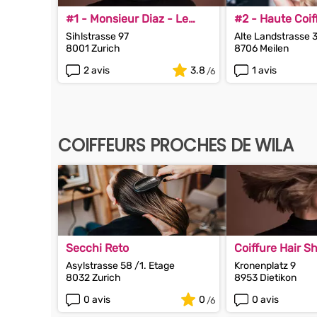
#1 - Monsieur Diaz - Le
#2 - Haute Coif
Coiffeur Français
Achhammer
Sihlstrasse 97
Alte Landstrasse 
8001 Zurich
8706 Meilen
2 avis
3.8
1 avis
COIFFEURS PROCHES DE WILA
Secchi Reto
Coiffure Hair 
Asylstrasse 58 /1. Etage
Kronenplatz 9
8032 Zurich
8953 Dietikon
0 avis
0
0 avis