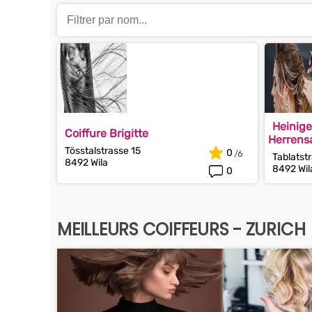
Heinige
Coiffure Brigitte
Herrens
Tösstalstrasse 15
0
Tablatst
8492 Wila
8492 Wil
0
MEILLEURS COIFFEURS - ZURICH