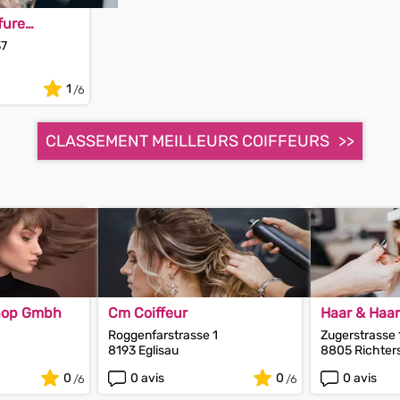
fure
37
1
CLASSEMENT MEILLEURS COIFFEURS
Shop Gmbh
Cm Coiffeur
Haar & Haar
Roggenfarstrasse 1
Zugerstrasse 
8193 Eglisau
8805 Richters
0
0 avis
0
0 avis