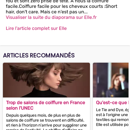
fou et sont zéro prise de tête. À nous la coiffure
facile.Coiffure facile pour les cheveux courts :Short
hair, don't care. Mais ce n'est pas un...
Visualiser la suite du diaporama sur Elle.fr
Lire l'article complet sur Elle
ARTICLES RECOMMANDÉS
Trop de salons de coiffure en France
Qu'est-ce que l
selon l'UNEC
Le Tie and Dye, ég
est à l'origine une
Depuis quelques mois, de plus en plus de
textiles qui remont
salons de coiffure se trouvent en difficulté,
Elle est utilisée p
et rien à l'horizon n'arrive pour suggérer une
intéressants et...