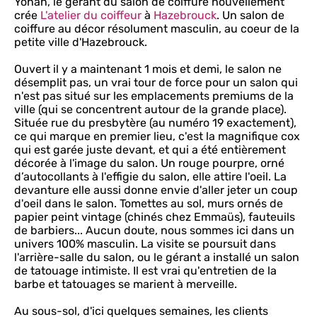
Yohan, le gérant du salon de coiffure nouvellement
crée
L'atelier du coiffeur
à
Hazebrouck
. Un salon de
coiffure au décor résolument masculin, au coeur de la
petite ville d'Hazebrouck.
Ouvert il y a maintenant 1 mois et demi, le salon ne
désemplit pas, un vrai tour de force pour un salon qui
n'est pas situé sur les emplacements premiums de la
ville (qui se concentrent autour de la grande place).
Située rue du presbytère (au numéro 19 exactement),
ce qui marque en premier lieu, c'est la magnifique cox
qui est garée juste devant, et qui a été entièrement
décorée à l'image du salon. Un rouge pourpre, orné
d’autocollants à l'effigie du salon, elle attire l'oeil. La
devanture elle aussi donne envie d'aller jeter un coup
d'oeil dans le salon. Tomettes au sol, murs ornés de
papier peint vintage (chinés chez Emmaüs), fauteuils
de barbiers... Aucun doute, nous sommes ici dans un
univers 100% masculin. La visite se poursuit dans
l'arrière-salle du salon, ou le gérant a installé un salon
de tatouage intimiste. Il est vrai qu'entretien de la
barbe et tatouages se marient à merveille.
Au sous-sol, d'ici quelques semaines, les clients