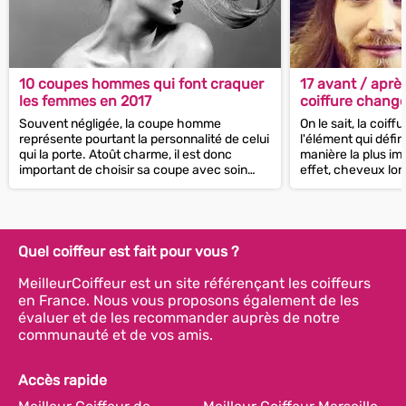
10 coupes hommes qui font craquer
17 avant / aprè
les femmes en 2017
coiffure chang
Souvent négligée, la coupe homme
On le sait, la coif
représente pourtant la personnalité de celui
l'élément qui défin
qui la porte. Atoût charme, il est donc
manière la plus im
important de choisir sa coupe avec soin
effet, cheveux lon
et...
Quel coiffeur est fait pour vous ?
MeilleurCoiffeur est un site référençant les coiffeurs
en France. Nous vous proposons également de les
évaluer et de les recommander auprès de notre
communauté et de vos amis.
Accès rapide