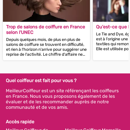
Trop de salons de coiffure en France
Qu'est-ce que l
selon l'UNEC
Le Tie and Dye, ég
est à l'origine une
Depuis quelques mois, de plus en plus de
textiles qui remont
salons de coiffure se trouvent en difficulté,
Elle est utilisée p
et rien à l'horizon n'arrive pour suggérer une
intéressants et...
reprise de l'activité. Le chiffre d'affaire ne
cesse de...
Quel coiffeur est fait pour vous ?
MeilleurCoiffeur est un site référençant les coiffeurs
en France. Nous vous proposons également de les
évaluer et de les recommander auprès de notre
communauté et de vos amis.
Accès rapide