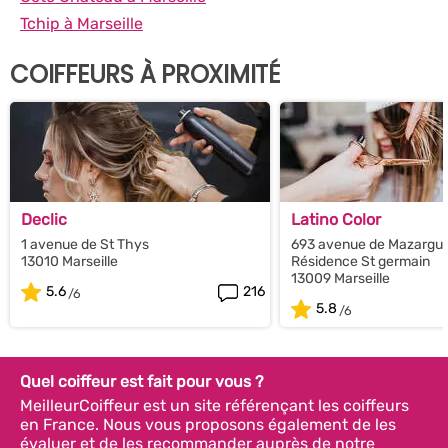
Tchip à Marseille
COIFFEURS À PROXIMITÉ
Declic
Latino Color
1 avenue de St Thys
693 avenue de Mazargue
13010 Marseille
Résidence St germain
13009 Marseille
5.6
216
5.8
Quel coiffeur est fait pour vous ?
MeilleurCoiffeur est un site référençant les coiffeurs
en France. Nous vous proposons également de les
évaluer et de les recommander auprès de notre