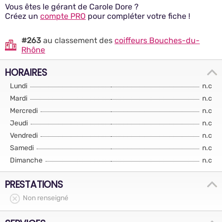
Vous êtes le gérant de Carole Dore ?
Créez un
compte PRO
pour compléter votre fiche !
#263
au classement des
coiffeurs Bouches-du-
Rhône
HORAIRES
Lundi
n.c
Mardi
n.c
Mercredi
n.c
Jeudi
n.c
Vendredi
n.c
Samedi
n.c
Dimanche
n.c
PRESTATIONS
Non renseigné