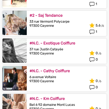
1
#2 - Saj Tendance
33 rue Vermont Polycarpe
5.6
97300 Cayenne
1
#N.C. - Exotique Coiffure
37 rue Justin Catayée
0
97300 Cayenne
0
#N.C. - Cathy Coiffure
6 avenue Voltaire
0
97300 Cayenne
0
#N.C. - Km Coiffure
Bat 6 92 domaine Mont Lucas
0
97300 Cayenne