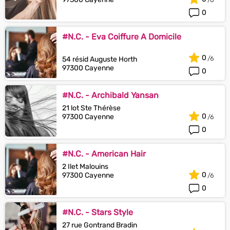
0
#N.C. - Eva Coiffure A Domicile
0
54 résid Auguste Horth
97300 Cayenne
0
#N.C. - Archibald Yansan
21 lot Ste Thérèse
0
97300 Cayenne
0
#N.C. - American Hair
2 Ilet Malouins
0
97300 Cayenne
0
#N.C. - Stars Style
27 rue Gontrand Bradin