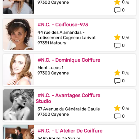
0
97300 Cayenne
0
#N.C. - Coiffeuse-973
44 rue des Alamandas -
0
Lotissement Cogneau Larivot
97351 Matoury
0
#N.C. - Dominique Coiffure
Mont Lucas 1
0
97300 Cayenne
0
#N.C. - Avantages Coiffure
Studio
0
57 Avenue du Général de Gaulle
97300 Cayenne
0
#N.C. - L’ Atelier De Coiffure
549b Route De Suzini