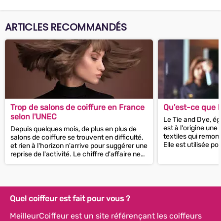
ARTICLES RECOMMANDÉS
Trop de salons de coiffure en France
Qu'est-ce que l
selon l'UNEC
Le Tie and Dye, ég
est à l'origine une
Depuis quelques mois, de plus en plus de
textiles qui remont
salons de coiffure se trouvent en difficulté,
Elle est utilisée p
et rien à l'horizon n'arrive pour suggérer une
intéressants et...
reprise de l'activité. Le chiffre d'affaire ne
cesse de...
Quel coiffeur est fait pour vous ?
MeilleurCoiffeur est un site référençant les coiffeurs