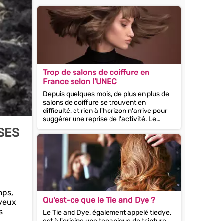
Trop de salons de coiffure en
France selon l'UNEC
Depuis quelques mois, de plus en plus de
salons de coiffure se trouvent en
difficulté, et rien à l'horizon n'arrive pour
suggérer une reprise de l'activité. Le
chiffre d'affaire ne cesse de...
SES
mps,
Qu'est-ce que le Tie and Dye ?
eveux
s
Le Tie and Dye, également appelé tiedye,
est à l'origine une technique de teinture