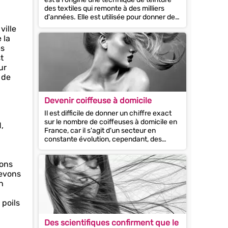
des textiles qui remonte à des milliers
d'années. Elle est utilisée pour donner des
motifs intéressants et...
ville
 la
és
t
ur
 de
Devenir coiffeuse à domicile
Il est difficile de donner un chiffre exact
sur le nombre de coiffeuses à domicile en
,
France, car il s'agit d'un secteur en
constante évolution, cependant, des
milliers de personnes exercent cette...
vons
devons
n
 poils
Des scientifiques confirment que le