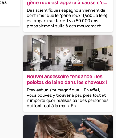
ces
gène roux est apparu à cause d'un
manque de soleil
Des scientifiques espagnols viennent de
confirmer que le "gène roux" (V6OL allele)
est apparu sur terre il y a 50 000 ans,
probablement suite à des mouvement
migratoires...
Nouvel accessoire tendance : les
pelotes de laine dans les cheveux !
Etsy est un site magnifique... En effet,
vous pouvez y trouver à peu près tout et
n'importe quoi, réalisés par des personnes
qui font tout à la main. En...