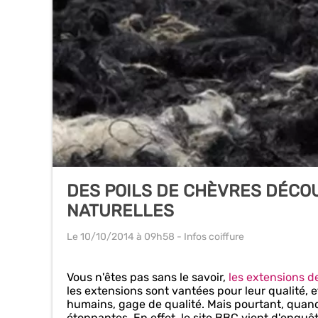
DES POILS DE CHÈVRES DÉCO
NATURELLES
Le 10/10/2014
à 09h58
- Infos coiffure
Vous n'êtes pas sans le savoir,
les extensions d
les extensions sont vantées pour leur qualité, 
humains, gage de qualité. Mais pourtant, quand
étonnantes. En effet, le site BBC vient d'enquê