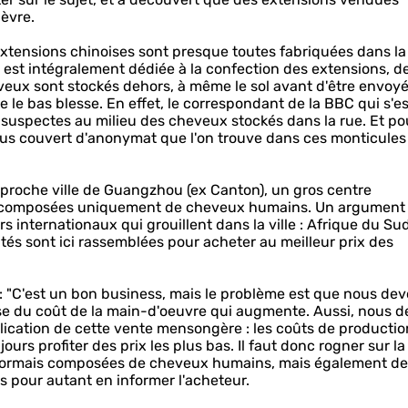
hèvre.
extensions chinoises sont presque toutes fabriquées dans la 
ille est intégralement dédiée à la confection des extensions, de
heveux sont stockés dehors, à même le sol avant d'être envoy
que le bas blesse. En effet, le correspondant de la BBC qui s'es
s suspectes au milieu des cheveux stockés dans la rue. Et po
ous couvert d'anonymat que l'on trouve dans ces monticules
 proche ville de Guangzhou (ex Canton), un gros centre
ns composées uniquement de cheveux humains. Un argument
internationaux qui grouillent dans la ville : Afrique du Sud
alités sont ici rassemblées pour acheter au meilleur prix des
 : "C'est un bon business, mais le problème est que nous de
use du coût de la main-d'oeuvre qui augmente. Aussi, nous 
xplication de cette vente mensongère : les coûts de productio
rs profiter des prix les plus bas. Il faut donc rogner sur la
désormais composées de cheveux humains, mais également de
s pour autant en informer l'acheteur.