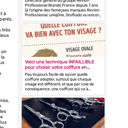
Directeur général du groupe Revlon
Professional Brands France depuis 7 ans
(à l’origine des fameuses marques Revlon
t à
Professional, uniqOne, Orofluido ou encore
parés.
American...
 très
mieux
, on
 la
Voici une technique INFAILLIBLE
eux
pour choisir votre coiffure en
fonction de la forme de votre
x
Pas toujours facile de savoir quelle
visage !
coiffure adopter, surtout que chaque
visage est différent, et que par voie de
conséquence, une coiffure qui va à
merveille à votre...
ires,
n
des
me
plus
On