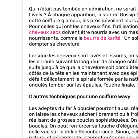
Qui n’était pas tombée en admiration, ne serai
Lively ? À chaque apparition, la star de Gossip G
cette coiffure glamour, les pros dévoilent leur
Pour celles qui ont les cheveux fins, l’utilisa
cheveux secs
doivent être nourris avec un ma
nourrissants, comme le
beurre de karité
. Un so
dompter sa chevelure.
Lorsque les cheveux sont lavés et essorés, on 
les enroule suivant la longueur de chaque côté
suite jusqu’à ce que la chevelure soit complè
côtés de la tête en les maintenant avec des ép
défait délicatement la spirale formée par la nat
ondulés tomber sur les épaules. Touche finale, i
D’autres techniques pour une coiffure wavy
Les adeptes du fer à boucler pourront aussi réa
on laisse les cheveux sécher librement ou à fr
réalisant de grosses boucles sophistiquées. On 
boucles. On peut renforcer sa touche d’élégan
celle vue sur le défilé Roccobarrocco. Sinon, 
naturel et décontracté, n’auront qu’à enrouler l