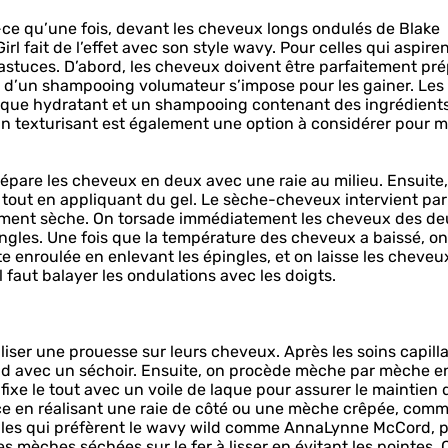
t-ce qu’une fois, devant les cheveux longs ondulés de Blake
irl fait de l’effet avec son style wavy. Pour celles qui aspiren
s astuces. D’abord, les cheveux doivent être parfaitement pré
tion d’un shampooing volumateur s’impose pour les gainer. Les
sque hydratant et un shampooing contenant des ingrédients
in texturisant est également une option à considérer pour 
sépare les cheveux en deux avec une raie au milieu. Ensuite
 tout en appliquant du gel. Le sèche-cheveux intervient par
tement sèche. On torsade immédiatement les cheveux des d
ingles. Une fois que la température des cheveux a baissé, on
te enroulée en enlevant les épingles, et on laisse les cheveu
l faut balayer les ondulations avec les doigts.
liser une prouesse sur leurs cheveux. Après les soins capilla
oid avec un séchoir. Ensuite, on procède mèche par mèche e
fixe le tout avec un voile de laque pour assurer le maintien 
ce en réalisant une raie de côté ou une mèche crêpée, com
celles qui préfèrent le wavy wild comme AnnaLynne McCord, 
es mèches séchées sur le fer à lisser en évitant les pointes. 