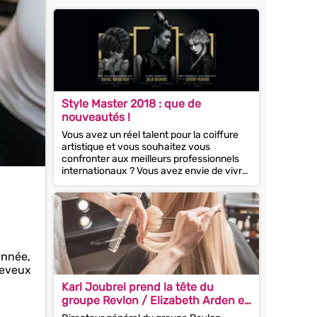
Style Master 2018 : que de
nouveautés !
Vous avez un réel talent pour la coiffure
artistique et vous souhaitez vous
confronter aux meilleurs professionnels
internationaux ? Vous avez envie de vivre
une expérience hors...
année,
cheveux
Karl Joubrel prend la tête du
groupe Revlon / Elizabeth Arden en
France