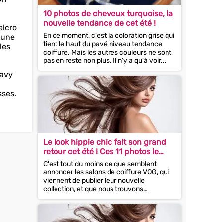
10 photos de cheveux turquoise, la
nouvelle tendance de cet été !
elcro
En ce moment, c'est la coloration grise qui
r une
tient le haut du pavé niveau tendance
les
coiffure. Mais les autres couleurs ne sont
pas en reste non plus. Il n'y a qu'à voir...
wavy
sses.
Le look hippie chic fait son grand
retour cet été ! Ces 11 photos le
prouvent
C'est tout du moins ce que semblent
annoncer les salons de coiffure VOG, qui
viennent de publier leur nouvelle
collection, et que nous trouvons
franchement très inspirante. En effet,...