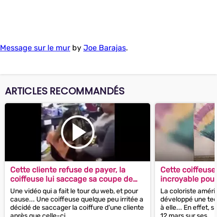
Message sur le mur
by
Joe Barajas
.
ARTICLES RECOMMANDÉS
Cette cliente refuse de payer, la
Cette coiffeuse
coiffeuse lui saccage sa coupe de
incroyable pour
cheveux !
Une vidéo qui a fait le tour du web, et pour
La coloriste améric
cause... Une coiffeuse quelque peu irritée a
développé une tec
décidé de saccager la coiffure d'une cliente
à elle... En effet, 
après que celle-ci...
12 mars sur ses...