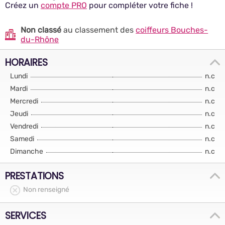
Créez un
compte PRO
pour compléter votre fiche !
Non classé
au classement des
coiffeurs Bouches-
du-Rhône
HORAIRES
Lundi
n.c
Mardi
n.c
Mercredi
n.c
Jeudi
n.c
Vendredi
n.c
Samedi
n.c
Dimanche
n.c
PRESTATIONS
Non renseigné
SERVICES