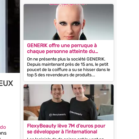
GENERIK offre une perruque à
chaque personne atteinte du
cancer qui en fait la demande !
On ne présente plus la société GENERIK.
Depuis maintenant près de 15 ans, le petit
poucet de la coiffure a su se hisser dans le
top 5 des revendeurs de produits...
VEUX
FlexyBeauty lève 7M d'euros pour
ndo
se développer à l'international
ons
s