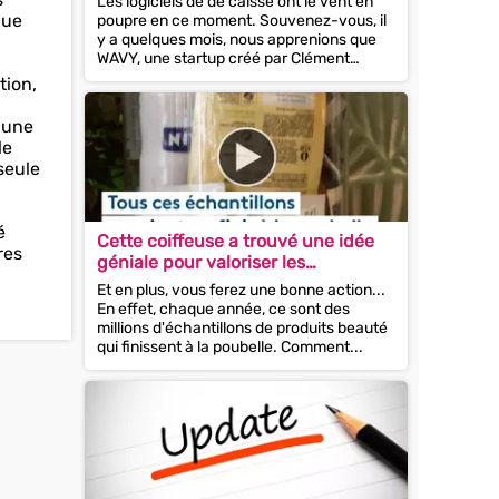
Les logiciels de de caisse ont le vent en
que
poupre en ce moment. Souvenez-vous, il
y a quelques mois, nous apprenions que
WAVY, une startup créé par Clément
Moreno levait 2...
tion,
s une
le
seule
é
Cette coiffeuse a trouvé une idée
res
géniale pour valoriser les
échantillons !
Et en plus, vous ferez une bonne action...
En effet, chaque année, ce sont des
millions d'échantillons de produits beauté
qui finissent à la poubelle. Comment...