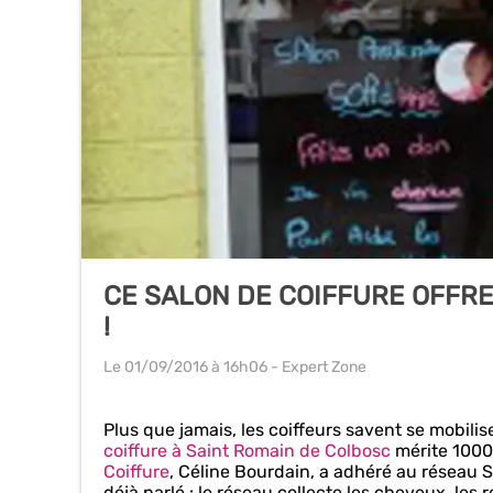
CE SALON DE COIFFURE OFFRE
!
Le 01/09/2016
à 16h06
- Expert Zone
Plus que jamais, les coiffeurs savent se mobilis
coiffure à Saint Romain de Colbosc
mérite 1000 
Coiffure
, Céline Bourdain, a adhéré au réseau 
déjà parlé : le réseau collecte les cheveux, les 