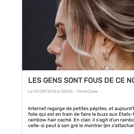
LES GENS SONT FOUS DE CE N
Le 01/09/2016
à 12h06
- Trend Zone
Internet regorge de petites pépites, et aujourd'
folie qui est en train de faire le buzz aux Etats-U
rainbow hair caché. En clair, il s'agit d'un rai
celle-si peut à son gré le montrer (en s'attacha