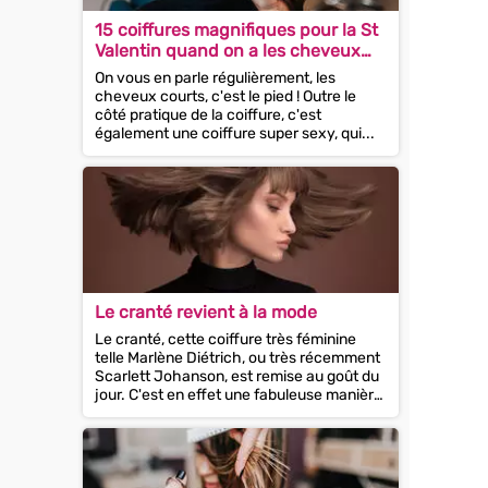
15 coiffures magnifiques pour la St
Valentin quand on a les cheveux
courts !
On vous en parle régulièrement, les
cheveux courts, c'est le pied ! Outre le
côté pratique de la coiffure, c'est
également une coiffure super sexy, qui...
Le cranté revient à la mode
Le cranté, cette coiffure très féminine
telle Marlène Diétrich, ou très récemment
Scarlett Johanson, est remise au goût du
jour. C'est en effet une fabuleuse manière
de donner de l'éclat...