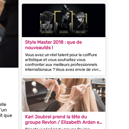
Style Master 2018 : que de
nouveautés !
Vous avez un réel talent pour la coiffure
artistique et vous souhaitez vous
confronter aux meilleurs professionnels
internationaux ? Vous avez envie de vivre
une expérience hors...
elle
d'un
it que
Karl Joubrel prend la tête du
.
groupe Revlon / Elizabeth Arden en
France