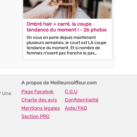
Ombré hair + carré, la coupe
tendance du moment ! - 26 photos
On vous en parle depuis maintenant
plusieurs semaines, le court est LA coupe
tendance du moment. Et si nombre de
femmes n'osent pas franchir le pas
jusqu'à adopter un pixie, elles...
A propos de Meilleurcoiffeur.com
Page Facebok
C.G.U
? Une
Charte des avis
Confidentialité
Mentions légales
Aide/FAQ
t
Section PRO