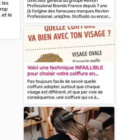
Directeur général du groupe Revlon
 les
Professional Brands France depuis 7 ans
trop
(à l’origine des fameuses marques Revlon
 et le
Professional, uniqOne, Orofluido ou encore
American...
Voici une technique INFAILLIBLE
pour choisir votre coiffure en
fonction de la forme de votre
Pas toujours facile de savoir quelle
visage !
coiffure adopter, surtout que chaque
visage est différent, et que par voie de
conséquence, une coiffure qui va à
merveille à votre...