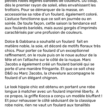
petites robes légères bardées de couleurs. Du coup,
dès le premier rayon de soleil, elles envahissent les
trottoirs. Pour se démarquer de la masse, on
accessoirise sa robe d’un foulard, également coloré.
L’astuce fonctionne que ce soit en journée ou en
soirée. De toute façon, cette saison la tendance est
aux foulards bariolés, mais aussi gorgés d’imprimés
caractérisés par une profusion de couleurs.
Dolce & Gabbana a souhaité un foulard fait en
matière noble, la soie, et décoré de motifs floraux très
chics. Pour porter ce foulard d’un exceptionnel
raffinement, on le roule puis on le noue autour de la
tête et on l’attache sur le côté de la nuque. Marc
Jacobs a également créé un foulard bariolé qui se
porte d’une manière fringante. Et que ce soit chez
D&G ou Marc Jacobs, la chevelure accompagne le
foulard d’un élégant chignon.
Le look hippie chic est obtenu en portant une robe
longue à matcher avec un foulard imprimé liberty. A
ce propos, la griffe Kocca a conçu un modèle bluffant !
Et pour rehausser le côté séduisant de la classique
robe noire, rien ne vaut un foulard aux tonalités