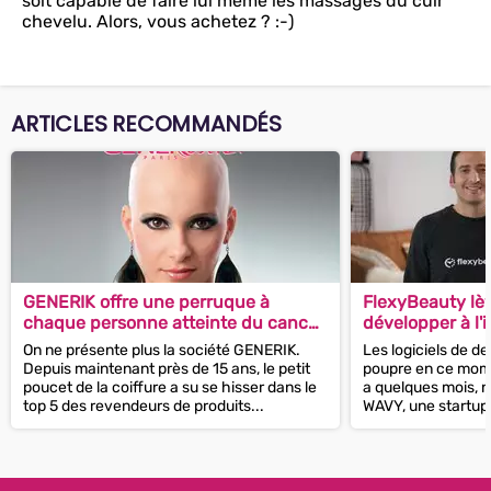
soit capable de faire lui même les massages du cuir
chevelu. Alors, vous achetez ? :-)
ARTICLES RECOMMANDÉS
GENERIK offre une perruque à
FlexyBeauty lèv
chaque personne atteinte du cancer
développer à l'
qui en fait la demande !
On ne présente plus la société GENERIK.
Les logiciels de de
Depuis maintenant près de 15 ans, le petit
poupre en ce mome
poucet de la coiffure a su se hisser dans le
a quelques mois, 
top 5 des revendeurs de produits...
WAVY, une startup
levait 2...