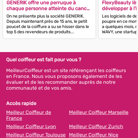
GENERIK offre une perruque à
FlexyBeauty lèv
chaque personne atteinte du cancer
développer à l'
qui en fait la demande !
On ne présente plus la société GENERIK.
Les logiciels de de
Depuis maintenant près de 15 ans, le petit
poupre en ce mome
poucet de la coiffure a su se hisser dans le
a quelques mois, 
top 5 des revendeurs de produits...
WAVY, une startup
levait 2...
Quel coiffeur est fait pour vous ?
MeilleurCoiffeur est un site référençant les coiffeurs
en France. Nous vous proposons également de les
évaluer et de les recommander auprès de notre
communauté et de vos amis.
Accès rapide
Meilleur Coiffeur de
Meilleur Coiffeur Marseille
France
Meilleur Coiffeur Lyon
Meilleur Coiffeur Zurich
Meilleur Coiffeur Toulouse
Meilleur Coiffeur Nice